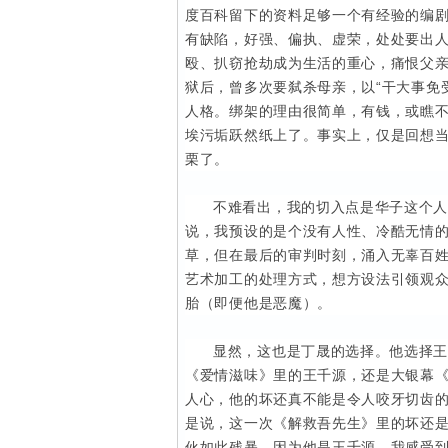
度百科留下的资料足够一个有经验的编剧
有缺陷，好强、偏执、虚荣，处处要出人
殴、扒窃抢劫成为生活的重心，痛恨父亲
狱后，曾多次要弑杀母亲，以“干大事免
人格。绑架的理由很简单，有钱，或瞧不
埃污垢跃然纸上了。事实上，仅是回想
栗了。
不难看出，我的切入点是华子这个
说，我预设的是个没有人性、冷酷无情
草，但在最后的审判时刻，涌入无辜百
艺术加工的处理方式，想方设法引领观众
胎（即便他是恶魔）。
显然，这也是丁晟的选择。他选择
《爱情滋味》里的王千源，还是大银幕
人心，他的坏还真不能是令人咬牙切齿
是说，这一次《解救吾先生》里的坏还
伙如此残暴，因为他是王千源，我感受到