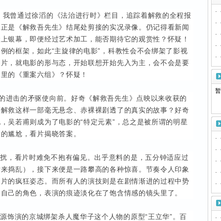
·
年，我曾通过徐滔的《法治进行时》栏目，追踪着解救的全程报
·
像正是《解救吾先生》结尾处剪接的实况录像。仍记得看新闻
·
搬上银幕，即便经过艺术加工，能否期待它的观赏性？怀疑！
·
例的框架，如此“主旋律的电影”，科教性会不会绑架了影视
·
匪片，就电影的形与态，开始联想开始先入为主，会不会是要
幕里的《重案六组》？怀疑！
暂
”的进击的矛驱使向前。好奇《解救吾先生》点映以来收获的
否解救这样一部毫无悬念、赤裸裸剧透了的真实的故事？好奇
，吴若甫则成为了电影的“特定元素”，总之是被所谓的明星
盾的尴尬，看片揭晓答案。
·
·
干扰，看片时难免不抱有偏见。出乎意料的是，五分钟适应过
·
话来捣乱），接下来便是一路攀高的各种惊喜。节奏令人印象
·
力片的疯狂姿态。而所有人的演技则是在剧情渐进的过程中势
·
了自己的角色，表演的痕迹淡化在了饱含情感的镜头里了。
源饰演的京城绑架杀人魔华子这个人物的原型“王立华”。百
·