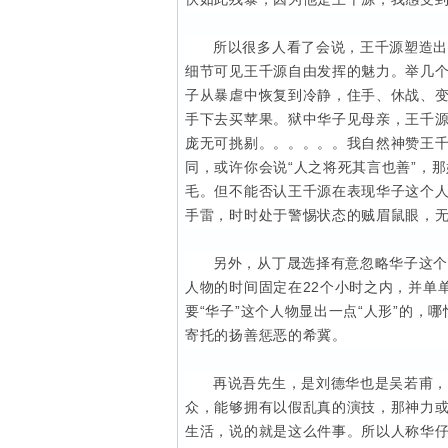
所以很多人看了会说，王千源塑造
细节可见王千源自由发挥的魅力。举几个
子从暴虐中恢复到冷静，住手、休战、
手下去买苹果。狱中华子见母亲，王千
庞无可挑剔。。。。。。我自然神赞王千
同，或许你会说“人之将死其言也善”，
毛。但不能否认王千源在表现华子这个人
手雷，时时处于警惕状态的贼眉鼠眼，
另外，从丁晟选择有意忽略华子这
人物的时间固定在22个小时之内，并单
要“华子”这个人物显出一点“人形”的
寄托的扬善惩恶的希冀。
再说吾先生，是刘德华也是吴若甫，
众，能够拥有以假乱真的演技，那神力或
生活，说的就是这么件事。所以人称华