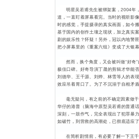
明星吴若甫先生被绑架案，2004
道，一直盯着屏幕看完。当时的视听影
时的感觉，手提摄录的真实画面，如今
基于国内的创作土壤之现状，加之真实案
剧的娱乐性？怀疑！另外，冠以内地警
把小屏幕里的《重案六组》变成了大银
然而，换个角度，又会被叫做“好奇
极佳口碑。好奇导演丁晟的剪辑才华能
刘德华、王千源、刘烨、林雪等人的表现
效应吊着胃口了。为了不沉溺于自相矛
毫无疑问，有之前的不确定因素做
华仔的港普（脑海中原型吴若甫的普通
深刻，一鼓作气，完全表现出了犯罪暴
如破竹，到营救的高潮处，已彻底适应
在简析剧情前，有必要了解一下王千