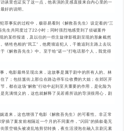
在访谈里也证实了这一点，他表演的灵感直接来自内心里的一
是最好的说明。
犯罪事实的过程中，极容易看到《解救吾先生》设定着的“三
吾先生共同度过了22小时；同时强烈地感受到了侦破案件
出现的某些报道，及以往的一些主旋律影视剧呈现的形象截然
。牺牲色相的“民工”，他爬墙追犯人，干脆追到主路上去玩
于《解救吾先生》中。至于给“诺一”打电话那个人，我觉得
故事，电影最终呈现出来，这故事是属于剧中的所有人的。林
记住了；包括簋街上那位在路边停车位收费的大姐；在郊区开
节，都在这场“解救”行动中起到至关重要的作用，是化险为
节是充满情义的，这也就解释了吴若甫所说的导演很用心，剧
娓娓道来，这也增强了电影《解救吾先生》的可看性。非正常
却穿插了案发前相隔近一个月的不同案件，“闪回”的插叙毫无
的街景空镜头被凌乱地剪切转换，夜生活浸泡在融入京剧元素