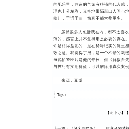
的配乐里，营造的气氛有很强的代入感，
理也十分精彩，真空地带隔离出人间与
校》，于词于曲，简直不能太赞更多。
虽然很多人包括我在内，都不太喜欢
薄的，感官上并不觉得那是必要的存在
许是相得益彰的，是在稀释纪实的沉重感
敬之意。我觉得丁晟，是一个不错的裁
虽说拍警匪片是他的专长，但《解救吾
与技巧有实用价值，可以解除用真实案
来源：豆瓣
Tags：
【
大
中
小
】【
上一篇
：
《刺客聂隐娘》——侯孝贤的梦