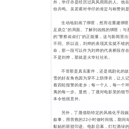
外，华仔亦是经历过风风雨雨的人。他
份共鸣。吴若甫对华仔的肯定与称赞则
生动地刻画了绑匪，然而在重建绑匪
足鼎立”的局面。了解到凶残的绑匪；与
的“警察叔叔们”的正能量，这与新闻里
不同。所以说，刘烨的表现其实挺不错的
命，那一段可以作为刘烨的代表桥段存在
不是刘烨，那就是火华社社长。
不管那是真实案件，还是戏剧化的
雪的好友角色因为穿不上防弹衣，让人
着四轮报警的老乡；每一个人，每一个环
夷的每一步。显然，丁晟对电影里的细
本令他很意外。
另外，丁晟借助特定的风格化手段
叙事，用营救的22小时做时间线，期间
黏贴的斑驳印迹。电影启幕，灯红酒绿