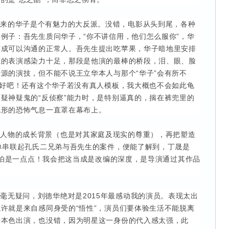
出来的华子是个有魅力的大反派。没错，电影从头到尾，各种
例子：吾先生质问华子，“你不讲信用，他们怎么服你”，华
变成可以沟通的正常人。吾先生提出吃苹果，华子暗地里安排
源的表演感染力十足，那段是他演的最棒的桥段，泪、眼、脸
源的演技，但不能不说王立华本人与那个“华子”会有所不
那好吧！还有这个华子若没有真人模板，我大概也不会如此龟
疑神疑鬼的“反侦察”能力时，是特别逼真的，揣在裤兜里的
无形的恐怖气息一直罩在幕布上。
个人物的成长背景（也是对其家庭及现实的尊重），再把塑造
单串联起孔氏二兄弟与吾先生的案件，便能了解到，丁晟是
，哪怕是一点点！我会把这当成是改编的深度，是导演通过其作品
毫无疑问，刘德华绝对是2015年最感动我的演员。表现太出
许就是来自感同身受的“悟性”，演员们要体验生活不能脱离
仔本色出演，也没错，因为明星这一身份的代入感太强，此