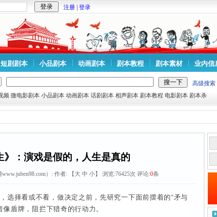
注册
|
登录
短剧剧本
小品剧本
动画剧本
剧本教程
剧本素材
业内信
高级搜索
视频
微电影剧本
小品剧本
动画剧本
话剧剧本
相声剧本
剧本教程
电影剧本
剧本杀
生》：演戏是假的，人生是真的
.juben98.com）:
作者: 【
大
中
小
】 浏览:
76425
次 评论:
0
条
，选择看或不看，做决定之前，先研究一下面前摆着的“矛与
音像盾牌，阻拦下猎奇的行动力。