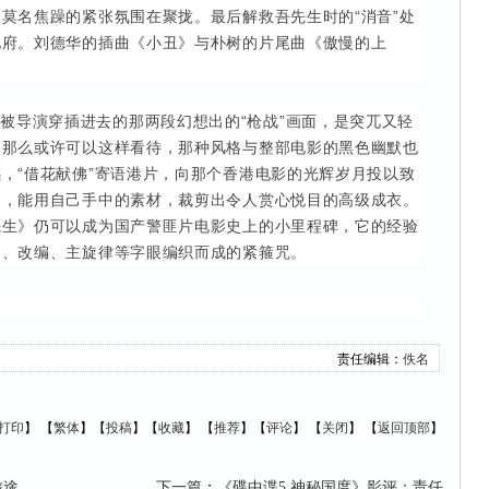
莫名焦躁的紧张氛围在聚拢。最后解救吾先生时的“消音”处
地府。刘德华的插曲《小丑》与朴树的片尾曲《傲慢的上
被导演穿插进去的那两段幻想出的“枪战”画面，是突兀又轻
。那么或许可以这样看待，那种风格与整部电影的黑色幽默也
，“借花献佛”寄语港片，向那个香港电影的光辉岁月投以致
缝，能用自己手中的素材，裁剪出令人赏心悦目的高级成衣。
先生》仍可以成为国产警匪片电影史上的小里程碑，它的经验
例、改编、主旋律等字眼编织而成的紧箍咒。
责任编辑：
佚名
打印
】
【
繁体
】【
投稿
】【
收藏
】 【
推荐
】【
评论
】 【
关闭
】 【
返回顶部
】
旅途
下一篇
：
《碟中谍5 神秘国度》影评：责任