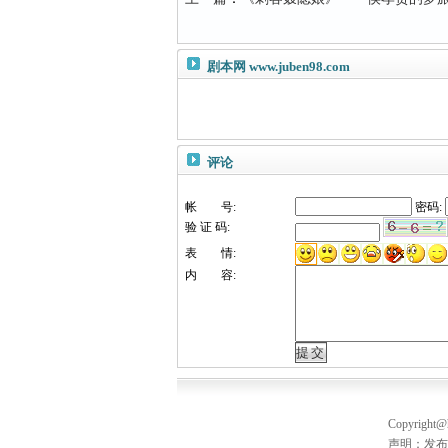
剧本网
www.juben98.com
评论
帐 号:
密码:
验 证 码:
表 情:
内 容:
Copyright@h
声明：发布作