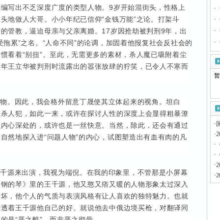
编写出不乏深度广度的类型人物。9岁开始混街头，性格上
·
头地做人大哥。小小年纪已信仰“金钱万能”之论。打架斗
·
的管教，逼迫母亲与父亲离婚。17岁因抢劫被判刑9年，出
·
受拖累”之名。“人命不同”的论调，加固着他报复社会反社会的
·
惯看着“别扭”。至此，无需更多的素材，杀人魔已吸附着尘
当年王立华被判刑时流露出的嚣张放肆的狞笑，已令人不寒而
暂
人物。因此，我会格外留意丁晟使其立体起来的视角。坦白
的杀人犯，如此一来，或许在探讨人性的深度上会显得粗暴潦
·
姓内心深处的，或许也是一丝快意。当然，除此，还会有通过
·
自然地探入进“问题人物”的内心，试图塑造出有血有肉的凡
·
·
·
王千源来出演，我视为端倪。在我的印象里，不管那是小屏幕
·
《钢的琴》里的王千源，他又憨又痞又暖的人物形象太过深入
的坏，他个人的气质与表演风格有让人喜欢的独特魅力。也就
是透着王千源他自己的好。就说他去中俄边境买枪，对翻译同
的是“恶之酷”，而非恶之彻骨。