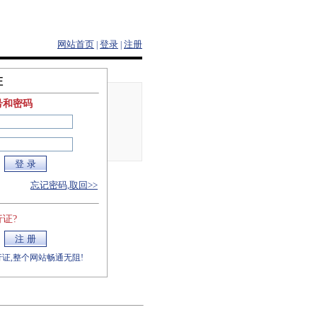
网站首页
登录
注册
|
|
证
号和密码
忘记密码,取回>>
证?
证,整个网站畅通无阻!