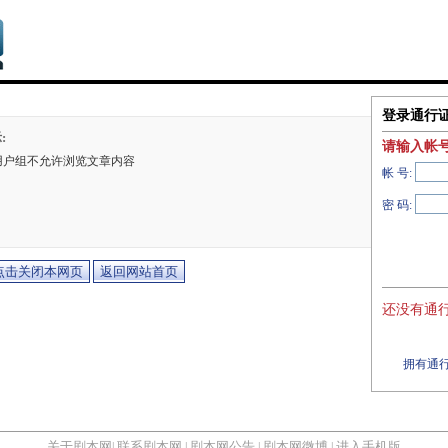
登录通行
:
请输入帐
用户组不允许浏览文章内容
帐 号:
密 码:
还没有通行
拥有通行
关于剧本网
联系剧本网
剧本网公告
剧本网微博
进入手机版
|
|
|
|