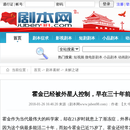
通行证 | 帐号:
密码:
注册
|
登
首页
剧本征求
影视剧本
短剧剧本
小品剧本
动
热门搜索:
短视频
微电影剧本
小品剧本
动画剧
当前位置：
首页
->
剧本素材
->
未解之谜
霍金已经被外星人控制，早在三十年
2018-01-26 16:46:20
来源（剧本网www.juben98.com）:
作者: 【
大
霍金作为当代最伟大的科学家，却在21岁时就患上了渐冻症，外
因为这个病最多能活二十年，而如今霍金已近75岁了。霍金还经