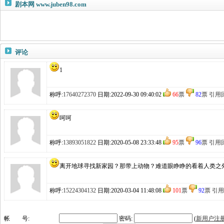
剧本网
www.juben98.com
评论
1
称呼:
17640272370
日期:2022-09-30 09:40:02
66
票
82
票
引用
呵呵
称呼:
13893051822
日期:2020-05-08 23:33:48
95
票
96
票
引用
离开地球寻找新家园？那带上动物？难道眼睁睁的看着人类之
称呼:
15224304132
日期:2020-03-04 11:48:08
101
票
92
票
引用
帐 号:
密码:
(
新用户注