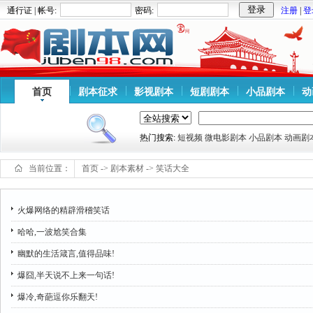
通行证 | 帐号:
密码:
注册
|
登
首页
剧本征求
影视剧本
短剧剧本
小品剧本
动
热门搜索:
短视频
微电影剧本
小品剧本
动画剧
当前位置：
首页
->
剧本素材
->
笑话大全
火爆网络的精辟滑稽笑话
哈哈,一波尬笑合集
幽默的生活箴言,值得品味!
爆囧,半天说不上来一句话!
爆冷,奇葩逗你乐翻天!