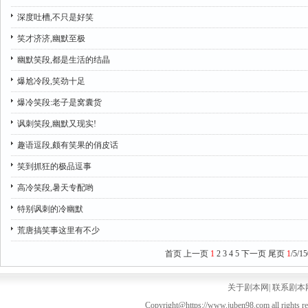
深度吐槽,不只是好笑
笑才济济,幽默至极
幽默笑段,都是生活的结晶
爆尬冷段,笑劲十足
爆冷笑段:老子是窝囊货
讽刺笑段,幽默又现实!
趣语逗段,颇有笑果的俏皮话
笑到抓狂的极品逗事
高冷笑段,暑天专配哟
特别讽刺的冷幽默
荒唐搞笑事这里有不少
首页
上一页
1
2
3
4
5
下一页
尾页
1
/5/15
关于剧本网
|
联系剧本
Copyright@https://www.juben98.com all rights r