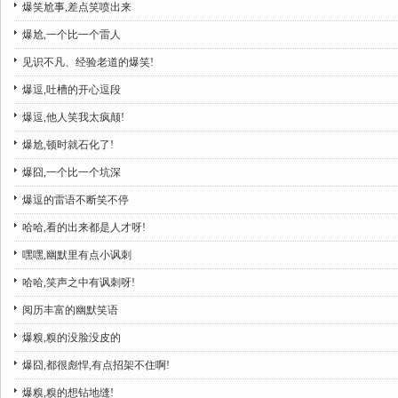
爆笑尬事,差点笑喷出来
爆尬,一个比一个雷人
见识不凡、经验老道的爆笑!
爆逗,吐槽的开心逗段
爆逗,他人笑我太疯颠!
爆尬,顿时就石化了!
爆囧,一个比一个坑深
爆逗的雷语不断笑不停
哈哈,看的出来都是人才呀!
嘿嘿,幽默里有点小讽刺
哈哈,笑声之中有讽刺呀!
阅历丰富的幽默笑语
爆糗,糗的没脸没皮的
爆囧,都很彪悍,有点招架不住啊!
爆糗,糗的想钻地缝!