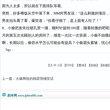
因为人太多，所以就在下面排队等着。
突然，好多稀饭从空中落下来，MM对男友说：“这么刺激的项目，
男友抬头看了看，爆笑道：“你看仔细了，是上面有人吐了！”
8、小偷把发夹往锁孔里一捅，顺时针旋转180度，随着轻微的吧
月的第五次光顾别人的房间了，感觉一次比一次容易，小偷不由慨
啊，长期以往，偷窃水平怎么可能会有提高？小偷眉头紧皱，忧心
Tags：
【
大
中
小
】【
打印
】
【
繁体
】【
投稿
】【
收藏
上一篇
：
火爆网络的精辟滑稽笑话
剧本网
www.juben98.com