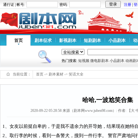
通行证 | 帐号:
密码:
注册
|
登
首页
剧本征求
影视剧本
短剧剧本
小品剧本
动
热门搜索:
短视频
微电影剧本
小品剧本
动画剧
当前位置：
首页
->
剧本素材
->
笑话大全
哈哈,一波尬笑合集
2020-09-22 05:28:58
来源（剧本网www.juben98.com）:
作者: 【
大
1、女友以前挺自卑的，于是我不遗余力的开导她，结果现在她特
2、取行李的时候，看到一条警犬，搜到一件行李。 警官严肃地问