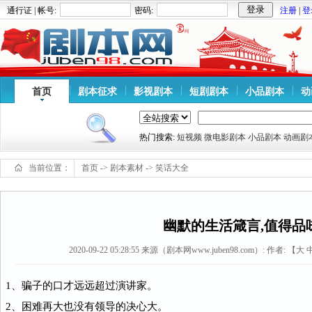
通行证 | 帐号:
密码:
注册
|
登
首页
剧本征求
影视剧本
短剧剧本
小品剧本
动
热门搜索:
短视频
微电影剧本
小品剧本
动画剧
当前位置：
首页
->
剧本素材
->
笑话大全
幽默的生活箴言,值得品味
2020-09-22 05:28:55
来源（剧本网www.juben98.com）:
作者: 【
大
1、骗子的口才远远超过演讲家。
2、困难再大也没有领导的决心大。