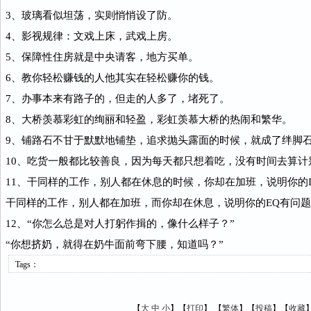
3、玻璃看似坦荡，实则悄悄设了防。
4、影视规律：文戏上床，武戏上房。
5、保障性住房就是中央请客，地方买单。
6、教你轻松赚钱的人他其实在轻松赚你的钱。
7、办事本来有路子的，但走的人多了，堵死了。
8、大桥羡慕彩虹的绚丽和轻盈，彩虹羡慕大桥的热闹和繁华。
9、铺路石不甘于默默地铺垫，追求抛头露面的时候，就成了绊脚
10、吃货一般都比较善良，因为每天都只想着吃，没有时间去算计
11、干同样的工作，别人都在休息的时候，你却在加班，说明你的
干同样的工作，别人都在加班，而你却在休息，说明你的EQ有问
12、“你怎么总是对人打躬作揖的，像什么样子？”
“你想挤奶，就得在奶牛面前弯下腰，知道吗？”
Tags：
【
大
中
小
】【
打印
】
【
繁体
】【
投稿
】【
收藏