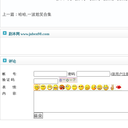
上一篇
：
哈哈,一波尬笑合集
剧本网
www.juben98.com
评论
帐 号:
密码:
(
新用户注
验 证 码:
表 情:
内 容: