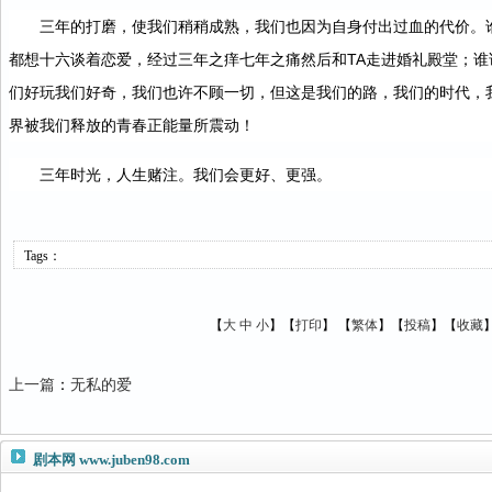
三年的打磨，使我们稍稍成熟，我们也因为自身付出过血的代价。
都想十六谈着恋爱，经过三年之痒七年之痛然后和TA走进婚礼殿堂；
们好玩我们好奇，我们也许不顾一切，但这是我们的路，我们的时代，
界被我们释放的青春正能量所震动！
三年时光，人生赌注。我们会更好、更强。
Tags：
【
大
中
小
】【
打印
】
【
繁体
】【
投稿
】【
收藏
上一篇
：
无私的爱
剧本网
www.juben98.com