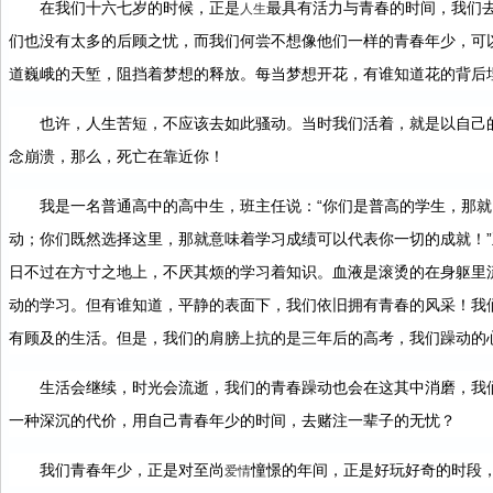
在我们十六七岁的时候，正是
最具有活力与青春的时间，我们
人生
们也没有太多的后顾之忧，而我们何尝不想像他们一样的青春年少，可
道巍峨的天堑，阻挡着梦想的释放。每当梦想开花，有谁知道花的背后
也许，人生苦短，不应该去如此骚动。当时我们活着，就是以自己
念崩溃，那么，死亡在靠近你！
我是一名普通高中的高中生，班主任说：“你们是普高的学生，那
动；你们既然选择这里，那就意味着学习成绩可以代表你一切的成就！
日不过在方寸之地上，不厌其烦的学习着知识。血液是滚烫的在身躯里
动的学习。但有谁知道，平静的表面下，我们依旧拥有青春的风采！我
有顾及的生活。但是，我们的肩膀上抗的是三年后的高考，我们躁动的
生活会继续，时光会流逝，我们的青春躁动也会在这其中消磨，我
一种深沉的代价，用自己青春年少的时间，去赌注一辈子的无忧？
我们青春年少，正是对至尚
憧憬的年间，正是好玩好奇的时段
爱情