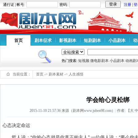
通行证 | 帐号:
密码:
注册
|
登
首页
剧本征求
影视剧本
短剧剧本
小品剧本
动
热门搜索:
短视频
微电影剧本
小品剧本
动画剧
当前位置：
首页
->
剧本素材
->
人生感悟
学会给心灵松绑
2015-11-10 21:57:36
来源（剧本网www.juben98.com）:
作者: 【
大
心态决定命运
哲人说：“你的心态就是你真正的主人”.一位伟人说：“要么你