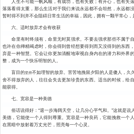
人生不可能一帆风顺，有成功，也有失败；有开心，也有失落
落落看得太重，那么生活对于我们来说永远都不会坦然，永远都
暂时得不到并不会阻碍日常生活的幸福，因此，拥有一颗平常心，
六、适时放弃才会有收获
命里有时终须有，命里无时莫强求。不要去强求那些不属于自
也许在你殚精竭虑时，你会得到曾经想要得到而又没得到的东西
弃是一种智慧。它会让你更加清醒地审视自身内在的潜力和外界
整，成为一个快乐明智的人。
盲目的
不如理智的放弃。苦苦地挽留夕阳的人是傻人，久
坚持
舍不得放弃的人，往往会失去更加珍贵的东西。适当的时候，给
能获得。
七、宽容是一种美德
俗话说得好：“退一步海阔天空，让几分心平气和。”这就是说
美德，它能使一个人得到尊重。宽容是一种良药，它能挽救一个
在黑暗中放射着万丈光芒，照亮每一个心灵。