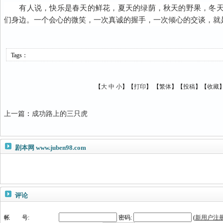
有人说，快乐是春天的鲜花，夏天的绿荫，秋天的野果，冬天
们身边。一个会心的微笑，一次真诚的握手，一次倾心的交谈，就
Tags：
【
大
中
小
】【
打印
】
【
繁体
】【
投稿
】【
收藏
上一篇
：
成功路上的三只虎
剧本网
www.juben98.com
评论
帐 号:
密码:
(
新用户注