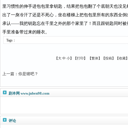
里习惯性的伸手进包包里拿钥匙，结果把包包翻了个底朝天也没见
出了一身冷汗了还是不死心，坐在楼梯上把包包里所有的东西全倒
承认——我把钥匙忘在千里之外的那个家里了！而且跟钥匙同时被
手里准备带过来的睡衣。
Tags：
【
大
中
小
】【
打印
】
【
繁体
】【
投稿
】【
收藏
上一篇
：
你是猪吧？
剧本网
www.juben98.com
评论