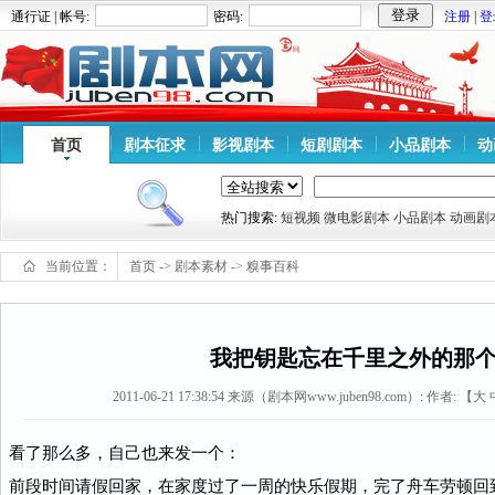
通行证 | 帐号:
密码:
注册
|
登
首页
剧本征求
影视剧本
短剧剧本
小品剧本
动
热门搜索:
短视频
微电影剧本
小品剧本
动画剧
当前位置：
首页
->
剧本素材
->
糗事百科
我把钥匙忘在千里之外的那
2011-06-21 17:38:54
来源（剧本网www.juben98.com）:
作者: 【
大
看了那么多，自己也来发一个：
前段时间请假回家，在家度过了一周的快乐假期，完了舟车劳顿回