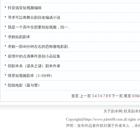
抖音搞笑短视频编辑
寻求可以将舞台剧目改编成小说
我是一个高中生想要拍短视频，找一..
求购短剧剧本
求购一部40分钟左右的恐怖微电影剧..
疫情中的点滴事件原创小品征集
招剧本杀（谋杀之谜）剧本作者
情景短视频剧本（1-3分钟）
院线电影《墓与警》
首页
上一页
3
4
5
6
7
8
9
下一页
尾页
6
/16
关于剧本网
|
联系剧本
Copyright@https://www.juben98.com all rights r
声明：发布作品著作权归属于作者本人 ，未经授权