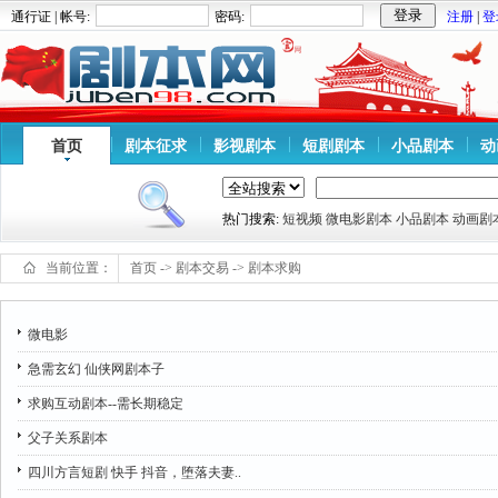
通行证 | 帐号:
密码:
注册
|
登
首页
剧本征求
影视剧本
短剧剧本
小品剧本
动
热门搜索:
短视频
微电影剧本
小品剧本
动画剧
当前位置：
首页
->
剧本交易
->
剧本求购
微电影
急需玄幻 仙侠网剧本子
求购互动剧本--需长期稳定
父子关系剧本
四川方言短剧 快手 抖音，堕落夫妻..