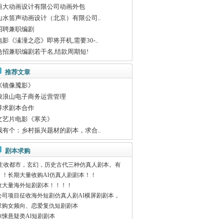
恒大动画设计有限公司动画外包
山水笛声动画设计（北京）有限公司..
招聘兼职编剧
电影《溱潼之恋》即将开机,需要30-..
急招兼职编剧若干名,结款周期短!
推荐文章
《镜像魇影》
浪浪山电子商务运营管理
寻求剧本合作
文艺片电影《寒关》
我有个：乡村振兴题材的剧本，求合..
剧本求购
主收都市，玄幻，历史古代三种仿真人剧本。有
！！长期大量收购AI仿真人剧剧本！！
收大量海外短剧剧本！！！！
公司项目征收海外短剧仿真人剧AI横屏剧剧本，
求购女频向、恋爱复仇短剧剧本
惊悚悬疑类AI短剧剧本