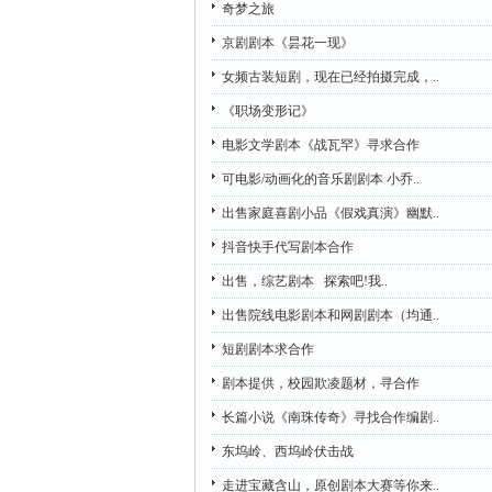
奇梦之旅
京剧剧本《昙花一现》
女频古装短剧，现在已经拍摄完成，..
《职场变形记》
电影文学剧本《战瓦罕》寻求合作
可电影/动画化的音乐剧剧本 小乔..
出售家庭喜剧小品《假戏真演》幽默..
抖音快手代写剧本合作
出售，综艺剧本 探索吧!我..
出售院线电影剧本和网剧剧本（均通..
短剧剧本求合作
剧本提供，校园欺凌题材，寻合作
长篇小说《南珠传奇》寻找合作编剧..
东坞岭、西坞岭伏击战
走进宝藏含山，原创剧本大赛等你来..