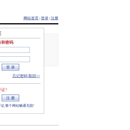
网站首页
登录
注册
|
|
证
号和密码
忘记密码,取回>>
证?
证,整个网站畅通无阻!