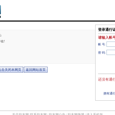
登录通行
:
请输入帐
在!
帐 号:
密 码:
还没有通行
拥有通行
关于剧本网
联系剧本网
剧本网公告
剧本网微博
进入手机版
|
|
|
|