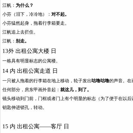
江帆：
为什么？
小芬（泪下，冷冷地）：
对不起。
小芬猛然起身，拖着行李箱要走。
江帆追上去拦住。
江帆：
别走。
13
外
出租公寓大楼
日
一栋具有明显标志的公寓楼。
14
内
出租公寓走道
日
一只被人拖着的行李箱在地上移动，轮子发出
咕噜咕噜
的声音。在
任何部分，房东甲画外音起：
就这儿，到了。
镜头移动到门前，门框或者门上有个明显的标志（为了便于在以后
钥匙伸进锁孔，转动。
15
内
出租公寓——客厅
日