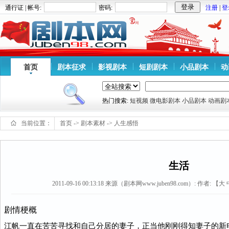
通行证 | 帐号:
密码:
注册
|
登
首页
剧本征求
影视剧本
短剧剧本
小品剧本
动
热门搜索:
短视频
微电影剧本
小品剧本
动画剧
当前位置：
首页
->
剧本素材
->
人生感悟
生活
2011-09-16 00:13:18
来源（剧本网www.juben98.com）:
作者: 【
大
剧情梗概
江帆一直在苦苦寻找和自己分居的妻子，正当他刚刚得知妻子的新