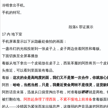
冷晴拿出手机。
手机的特写。
段落
6
罪证展示
17
内
地下室
手机屏幕显示以下从隐蔽处偷拍的画面：
一盏吊灯的光线投射到一张桌子上，桌子两边坐着阿胜和毒贩。
下面切换至全屏幕播放
毒贩从地下拿出一个皮箱放在桌子上，西装革履的阿胜将另一个皮
头推近，可以看到里面装有毒品。
毒贩：
这次的全是高纯度的面，我们又不是第一次合作，你就放心
阿胜：
哈哈，当然当然，只是，我最近资金周转不是很灵，这货款
阿胜话音未落，迅速从口袋里掏出手枪，对准毒贩
砰砰
就是两枪。
被打翻在地
。阿胜起身理了理西装
，
不紧不慢地上前准备
拿毒贩面
的人——冷晴因为紧张而发出喘息声，这微弱的声音迅速把阿胜的