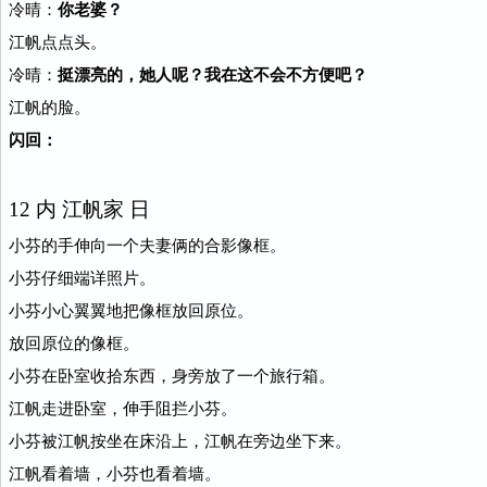
冷晴：
你老婆？
江帆点点头。
冷晴：
挺漂亮的，她人呢？我在这不会不方便吧？
江帆的脸。
闪回：
12
内
江帆家
日
小芬的手伸向一个夫妻俩的合影像框。
小芬仔细端详照片。
小芬小心翼翼地把像框放回原位。
放回原位的像框。
小芬在卧室收拾东西，身旁放了一个旅行箱。
江帆走进卧室，伸手阻拦小芬。
小芬被江帆按坐在床沿上，江帆在旁边坐下来。
江帆看着墙，小芬也看着墙。