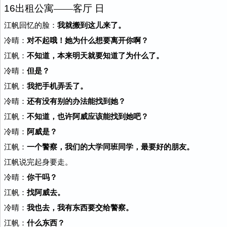
16
出租公寓——客厅
日
江帆回忆的脸：
我就搬到这儿来了。
冷晴：
对不起哦！她为什么想要离开你啊？
江帆：
不知道，本来明天就要知道了为什么了。
冷晴：
但是？
江帆：
我把手机弄丢了。
冷晴：
还有没有别的办法能找到她？
江帆：
不知道，也许阿威应该能找到她吧？
冷晴：
阿威是？
江帆：
一个警察，我们的大学同班同学，最要好的朋友。
江帆说完起身要走。
冷晴：
你干吗？
江帆：
找阿威去。
冷晴：
我也去，我有东西要交给警察。
江帆：
什么东西？