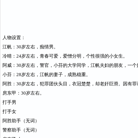
人物设置：
江帆：
30
岁左右，痴情男。
冷晴：
24
岁左右，青春可爱，爱憎分明，个性很强的小女生。
阿威：
30
岁左右，警官，小芬的大学同学，江帆夫妇的朋友，一个
小芬：
28
岁左右，江帆的妻子，成熟稳重。
阿胜：
30
岁左右，犯罪团伙头目，衣冠楚楚，却老奸巨滑。因有罪
房东甲：
30
岁左右。
打手男
打手女
阿胜助手（无词）
警察助手（无词）