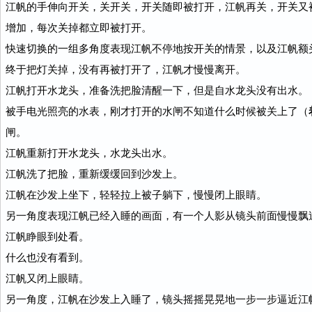
江帆的手伸向开关，关开关，开关随即被打开，江帆再关，开关又
增加，每次关掉都立即被打开。
快速切换的一组多角度表现江帆不停地按开关的情景，以及江帆额
终于把灯关掉，没有再被打开了，江帆才慢慢离开。
江帆打开水龙头，准备洗把脸清醒一下，但是自水龙头没有出水。
被手电光照亮的水表，刚才打开的水闸不知道什么时候被关上了（
闸。
江帆重新打开水龙头，水龙头出水。
江帆洗了把脸，重新缓缓回到沙发上。
江帆在沙发上坐下，轻轻拉上被子躺下，慢慢闭上眼睛。
另一角度表现江帆已经入睡的画面，有一个人影从镜头前面慢慢飘
江帆睁眼到处看。
什么也没有看到。
江帆又闭上眼睛。
另一角度，江帆在沙发上入睡了，镜头摇摇晃晃地一步一步逼近江