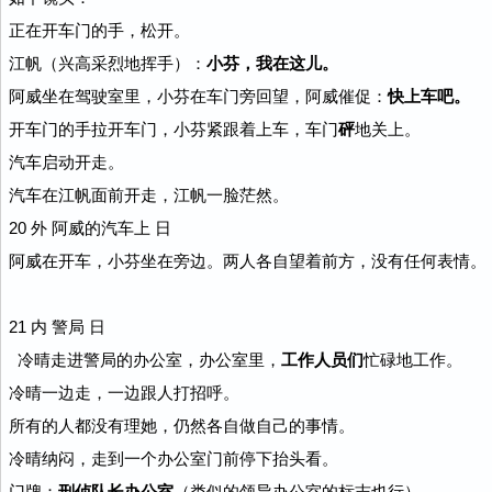
正在开车门的手，松开。
江帆（兴高采烈地挥手）：
小芬，我在这儿。
阿威坐在驾驶室里，小芬在车门旁回望，阿威催促：
快上车吧。
开车门的手拉开车门，小芬紧跟着上车，车门
砰
地关上。
汽车启动开走。
汽车在江帆面前开走，江帆一脸茫然。
20
外
阿威的汽车上
日
阿威在开车，小芬坐在旁边。两人各自望着前方，没有任何表情。
21
内
警局
日
冷晴走进警局的办公室，办公室里，
工作人员们
忙碌地工作。
冷晴一边走，一边跟人打招呼。
所有的人都没有理她，仍然各自做自己的事情。
冷晴纳闷，走到一个办公室门前停下抬头看。