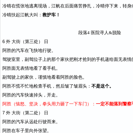
冷晴在慌张地逃离现场，江帆在后面痛苦挣扎，冷晴停下来，转身
冷晴扶起江帆大叫：
救护车！
段落
4
医院寻人
&
脱险
6
外
大街（第三处）
日
阿胜的汽车在飞快地行驶。
驾驶室里，副驾位子上的那个家伙把刚才抢到的手机递给面无表情
阿胜面无表情地看了看手机。
副驾驶上的家伙，谨慎地看着阿胜的脸色。
阿胜不慌不忙地检查手机，然后皱了皱眉头：
不是这个。
阿胜的汽车快速掉头，开走。
阿胜（恼怒、坚决，拳头用力砸了一下车门）：
一定不能落到警察
7
外
大街（第二处）
日
阿胜的汽车从远处行驶而来。
阿胜在车子里向外张望。