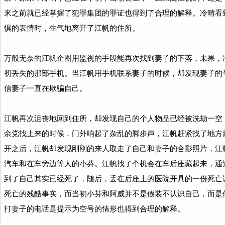
来之前就已经掌握了犯罪集团的罪证也得到了合理的解释。冷晴看
惧的表情时，生气地离开了江帆的住所。
万般无奈的江帆企图用监视的手段能再次找到妻子的下落，未果，
初丢失的那部手机。当江帆用手机联系妻子的时候，却发现妻子的
信妻子一直在欺骗自己。
江帆再次沮丧地回到住所，却发现自己的个人物品已经被洗劫一空
余党找上来的时候，门外响起了杂乱的脚步声，江帆赶紧找了地方
开之后，江帆却发现刚刚的来人取走了自己和妻子的合影照片，江
汽车和在车旁边等人的小芬。江帆找了个机会在车后座藏起来，通
到了自己其实已经死了，随后，丢在后座上的医院开具的一份死亡
死亡的残酷事实，而当初小芬和阿威并不是假装不认识自己，而是
打妻子的电话是提示为空号的情形也得到合理的解释。