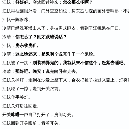
江帆：
好好好。
突然回过神来：
怎么那么多啊？
江帆再往猫眼外看，门外空空如也，房东乙阴森的画外音响起：
不
江帆一阵哆嗦。
冷晴已经洗完澡出来了，身披男式睡衣，看到了江帆呆在门口。
冷晴：
你怎么了？刚才跟谁说话？
江帆：
房东收房租。
冷晴：
这么晚还来，是鬼啊？
说完作了一个鬼脸。
江帆被了一跳：
别装神弄鬼的，我就从来不信这个，赶紧去睡吧。
冷晴：
那好吧。晚安！
说完向卧室走去。
江帆关掉灯，走到在沙发上坐下来，合衣把被子拉过来盖上，灯突
江帆吃了一惊，走到开关跟前。
江帆伸手关灯。
江帆关灯后往回走。
开关
咔嗒
一声自己打开了，房间灯亮。
江帆回到开关跟前，看着开关。