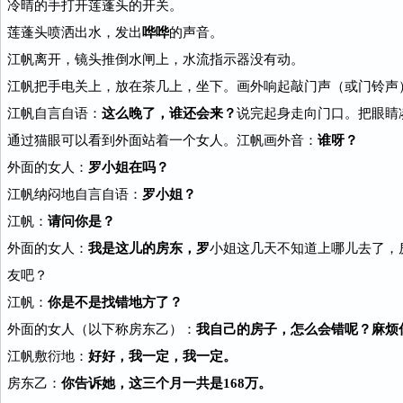
冷晴的手打开莲蓬头的开关。
莲蓬头喷洒出水，发出
哗哗
的声音。
江帆离开，镜头推倒水闸上，水流指示器没有动。
江帆把手电关上，放在茶几上，坐下。画外响起敲门声（或门铃声
江帆自言自语：
这么晚了，谁还会来？
说完起身走向门口。把眼睛
通过猫眼可以看到外面站着一个女人。江帆画外音：
谁呀？
外面的女人：
罗
小姐在吗？
江帆纳闷地自言自语：
罗
小姐？
江帆：
请问你是？
外面的女人：
我是这儿的房东，罗
小姐这几天不知道上哪儿去了，
友吧？
江帆：
你是不是找错地方了？
外面的女人（以下称房东乙）：
我自己的房子，怎么会错呢？麻烦
江帆敷衍地：
好好，我一定，我一定。
房东乙：
你告诉她，这三个月一共是
168
万。