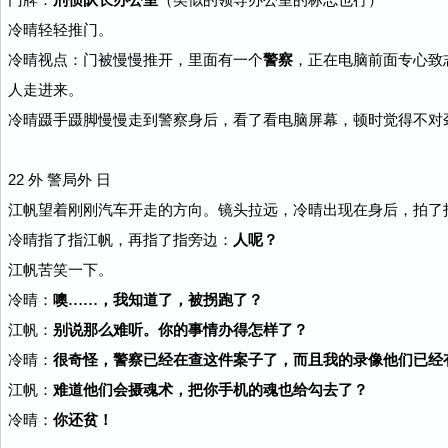
门牌：
刑侦队长办公室
（类似的领导办公室的标志也行）
冷晴轻轻推门。
冷晴视点：门被慢慢推开，里面有一个
警察
，正在电脑前面专心致
人走进来。
冷晴蹑手蹑脚慢慢走到警察身后，看了看电脑屏幕，顿时觉得不对
22
外
警局外
日
江帆望着刚刚汽车开走的方向。镜头拉远，冷晴出现在身后，拍了
冷晴指了指江帆，再指了指旁边：
人呢？
江帆苦笑一下。
冷晴：
噢……，我知道了，被拐跑了？
江帆：
别说那么难听。你的事情办得怎样了？
冷晴：
很奇怪，警察已经在查这件案子了，而且我的录像他们已经
江帆：
难道他们会摄魂术，把你手机的魂也给勾去了？
冷晴：
你还贫！