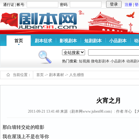
通行证 | 帐号:
密码:
注册
|
登
首页
剧本征求
影视剧本
短剧剧本
小品剧本
动
热门搜索:
短视频
微电影剧本
小品剧本
动画剧
当前位置：
首页
->
剧本素材
->
人生感悟
火宵之月
2011-09-21 13:41:48
来源（剧本网www.juben98.com）:
作者:羊心 【
那白墙转交处的暗影
我在屋顶上不是在等你