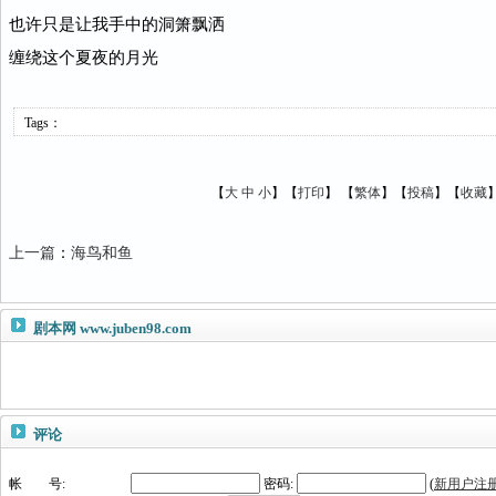
也许只是让我手中的洞箫飘洒
缠绕这个夏夜的月光
Tags：
【
大
中
小
】【
打印
】
【
繁体
】【
投稿
】【
收藏
上一篇
：
海鸟和鱼
剧本网
www.juben98.com
评论
帐 号:
密码:
(
新用户注