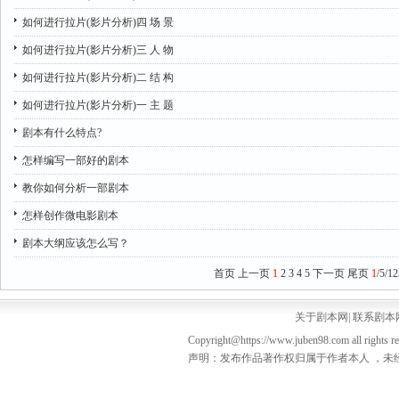
如何进行拉片(影片分析)四 场 景
如何进行拉片(影片分析)三 人 物
如何进行拉片(影片分析)二 结 构
如何进行拉片(影片分析)一 主 题
剧本有什么特点?
怎样编写一部好的剧本
教你如何分析一部剧本
怎样创作微电影剧本
剧本大纲应该怎么写？
首页
上一页
1
2
3
4
5
下一页
尾页
1
/5/12
关于剧本网
|
联系剧本
Copyright@https://www.juben98.com all rights r
声明：发布作品著作权归属于作者本人 ，未经授权