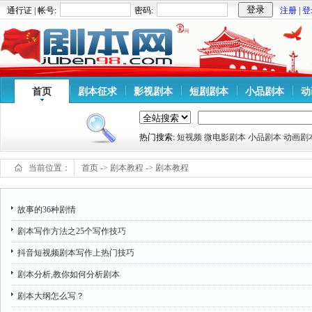
通行证 | 帐号:
密码:
注册
|
登
首页
剧本征求
影视剧本
短剧剧本
小品剧本
动
热门搜索:
短视频
微电影剧本
小品剧本
动画剧
当前位置：
首页
->
剧本教程
->
剧本教程
故事的36种剧情
剧本写作方法之25个写作技巧
抖音短视频剧本写作上热门技巧
剧本分析,教你如何分析剧本
剧本大纲怎么写？