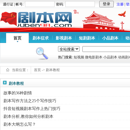
通行证 | 帐号:
密码:
注册
|
登
首页
剧本征求
影视剧本
短剧剧本
小品剧本
动
热门搜索:
短视频
微电影剧本
小品剧本
动画剧
当前位置：
首页
->
剧本教程
剧本教程
故事的36种剧情
·
剧本写作方法之25个写作技巧
·
抖音短视频剧本写作上热门技巧
·
剧本分析,教你如何分析剧本
·
剧本大纲怎么写？
·