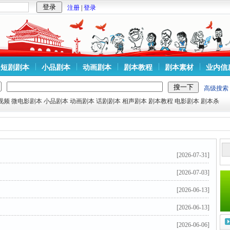
注册
|
登录
短剧剧本
小品剧本
动画剧本
剧本教程
剧本素材
业内信
高级搜索
视频
微电影剧本
小品剧本
动画剧本
话剧剧本
相声剧本
剧本教程
电影剧本
剧本杀
[2026-07-31]
[2026-07-03]
[2026-06-13]
[2026-06-13]
[2026-06-06]