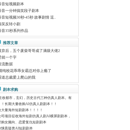
抖音短视频剧本
抖音一分钟搞笑段子剧本
抖音短视频30秒-45秒 故事剧情 逗..
搞笑反转小剧
抖音35秒系列作品
推荐文章
被弃后，五个废柴哥哥成了满级大佬2
爱就一个字
暗流数据
清纯校花乖乖女霸总对你上瘾了
霸道总裁爱上爬山的我
剧本求购
主收都市，玄幻，历史古代三种仿真人剧本。有
！！长期大量收购AI仿真人剧剧本！！
收大量海外短剧剧本！！！！
公司项目征收海外短剧仿真人剧AI横屏剧剧本，
求购女频向、恋爱复仇短剧剧本
惊悚悬疑类AI短剧剧本