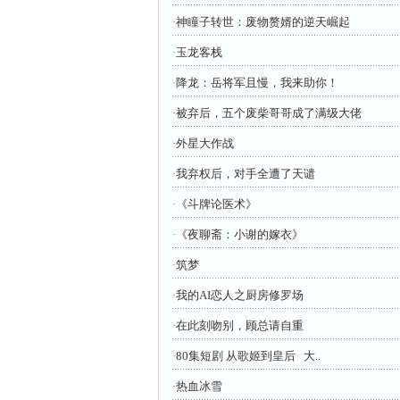
神瞳子转世：废物赘婿的逆天崛起
·
玉龙客栈
·
降龙：岳将军且慢，我来助你！
·
被弃后，五个废柴哥哥成了满级大佬
·
外星大作战
·
我弃权后，对手全遭了天谴
·
《斗牌论医术》
·
《夜聊斋：小谢的嫁衣》
·
筑梦
·
我的AI恋人之厨房修罗场
·
在此刻吻别，顾总请自重
·
80集短剧 从歌姬到皇后 大..
·
热血冰雪
·